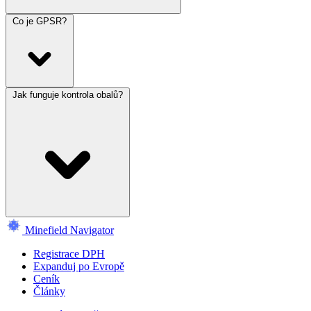
Co je GPSR?
Jak funguje kontrola obalů?
Minefield Navigator
Registrace DPH
Expanduj po Evropě
Ceník
Články