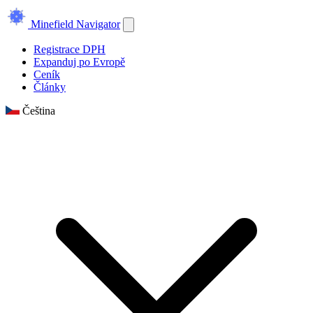
Minefield Navigator
Registrace DPH
Expanduj po Evropě
Ceník
Články
Čeština