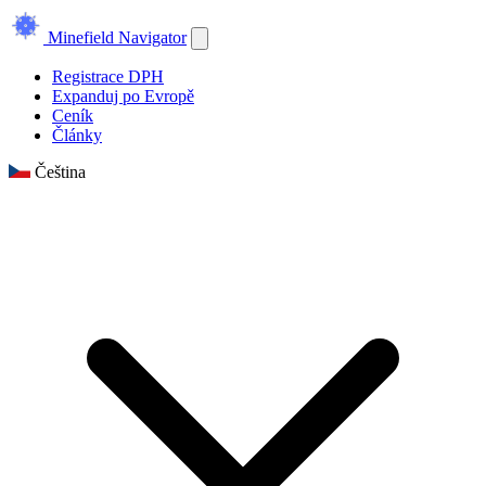
Minefield Navigator
Registrace DPH
Expanduj po Evropě
Ceník
Články
Čeština