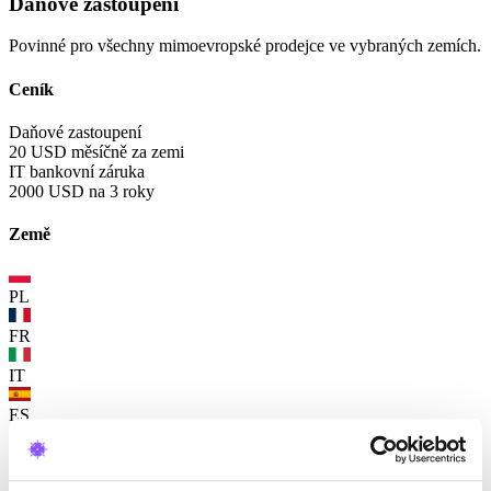
Daňové zastoupení
Povinné pro všechny mimoevropské prodejce ve vybraných zemích.
Ceník
Daňové zastoupení
20 USD
měsíčně za zemi
IT bankovní záruka
2000 USD
na 3 roky
Země
PL
FR
IT
ES
Recyklace obalů - EPR