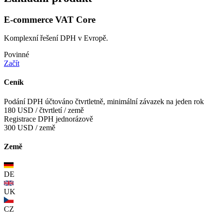
E-commerce VAT Core
Komplexní řešení DPH v Evropě.
Povinné
Začít
Ceník
Podání DPH
účtováno čtvrtletně, minimální závazek na jeden rok
180 USD
/ čtvrtletí / země
Registrace DPH
jednorázově
300 USD
/ země
Země
DE
UK
CZ