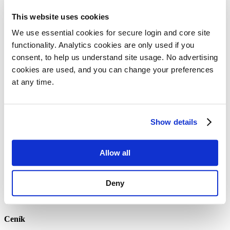
Povinné v Německu pro všechny prodejce.
This website uses cookies
Ceník
We use essential cookies for secure login and core site 
Registrace LUCID (obecné obaly)
functionality. Analytics cookies are only used if you 
250 USD
consent, to help us understand site usage. No advertising 
Výkazy LUCID
cookies are used, and you can change your preferences 
120 USD
/ čtvrtletí
Registrace DIVID (německé DPH a digitální compliance)
at any time.
300 USD
Pokračující compliance DIVID
150 USD
/ čtvrtletí
Show details
Země
Allow all
DE
Odpovědná osoba UK a EU
Deny
Povinné pro mimoevropské prodejce v EU nebo UK.
Ceník