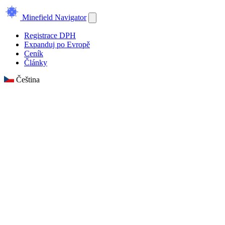
Minefield Navigator
Registrace DPH
Expanduj po Evropě
Ceník
Články
Čeština